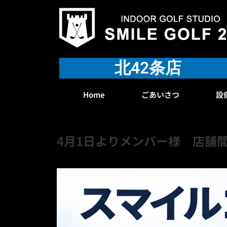
内
容
を
ス
キ
北42条店
ッ
プ
Home
ごあいさつ
設
4月1日よりメンバー様 店舗